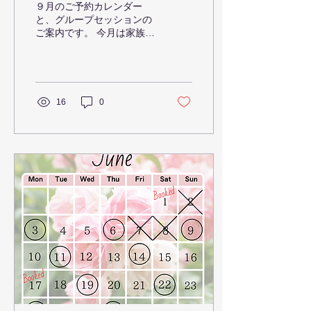
９月のご予約カレンダー
と、グループセッションの
ご案内です。 今月は家族の
イベントや子供達の学期休
みもあり、セッション可能
日が少なめです。 （○印が
セッション可能日です） ✖️
印以外の日は時間帯によっ
16
0
てはセッションが可能な時
もありますので、お問い合
わせ下さい。...