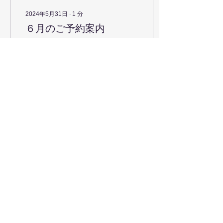
2024年5月31日
∙
1
分
６月のご予約案内
６月のご予約カレンダーで
す。 既にご予約いただいて
いる日もありますが、まだ
まだ日程がございます。 丸
印が付いていない日も、時
間帯によってはセッション
が可能な日もありますの
で、お問合せください。 ６
月のグループセッションは
5
0
日程を調整中ですので、決
定しましたらまたお知らせ
致しま...
Azure Healing
​Melbourne Australia
hiroko@azurehealing.com