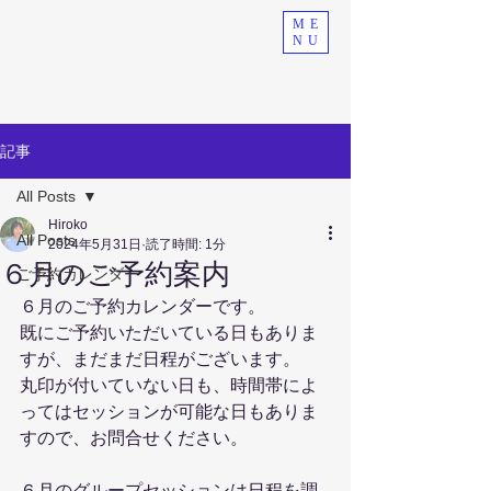
ME
NU
記事
All Posts
Hiroko
All Posts
2024年5月31日
読了時間: 1分
６月のご予約案内
ご予約カレンダー
６月のご予約カレンダーです。
既にご予約いただいている日もありま
すが、まだまだ日程がございます。
丸印が付いていない日も、時間帯によ
ってはセッションが可能な日もありま
すので、お問合せください。
６月のグループセッションは日程を調